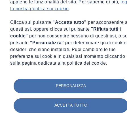
appieno le funzionalità del sito. Per saperne di più,
leg
gare.av@socotec.com
la nostra politica sui cookie
.
Clicca sul pulsante
"Accetta tutto"
per acconsentire 
questi usi, oppure clicca sul pulsante
"Rifiuta tutti i
cookie"
per non consentire nessuno di questi usi, o su
pulsante
"Personalizza"
per determinare quali cookie
desideri che siano installati. Puoi cambiare le tue
preferenze sui cookie in qualsiasi momento cliccando
sulla pagina dedicata alla politica dei cookie.
PERSONALIZZA
Raffaella Amodeo
HR Generalist
ACCETTA TUTTO
HR Generalist
gare.av@socotec.com