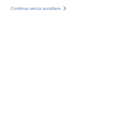
Salta al contenuto principale
Continua senza accettare
I nostri servizi
Scopri di più +
Ulteriori risultati
Tutti i siti
Siti web nazionali
Gruppo SOCOTEC
Belgio
Francia
Germania