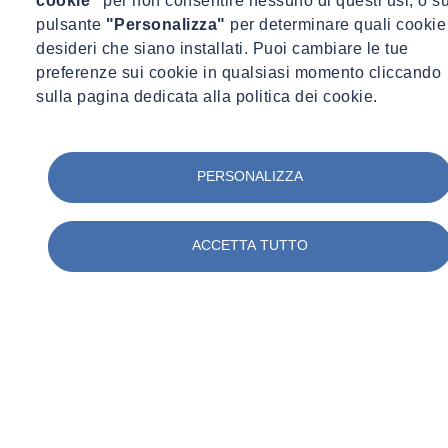
cookie"
per non consentire nessuno di questi usi, o su
Partendo da un territorio complesso come la Liguria, l’intervento
pulsante
"Personalizza"
per determinare quali cookie
racconterà come SOCOTEC supporta le grandi opere infrastrutturali
desideri che siano installati. Puoi cambiare le tue
integrando monitoraggio, indagini specialistiche, prove sui materiali,
preferenze sui cookie in qualsiasi momento cliccando
controlli batimetrici e sostenibilità.
sulla pagina dedicata alla politica dei cookie.
Attraverso i casi della
Diga Foranea di Genova
, del
Terzo Valico
dei Giovi
e del
Nodo di Genova
, verrà approfondito il ruolo della
conoscenza tecnica nella gestione delle interferenze, nella
PERSONALIZZA
manutenzione predittiva e nella resilienza delle infrastrutture nel
lungo periodo.
ACCETTA TUTTO