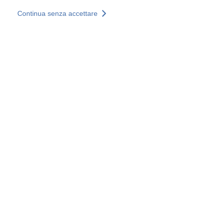
Salta al contenuto principale
Continua senza accettare
I nostri servizi
Scopri di più +
Ulteriori risultati
Tutti i siti
Siti web nazionali
Gruppo SOCOTEC
Belgio
Francia
Germania