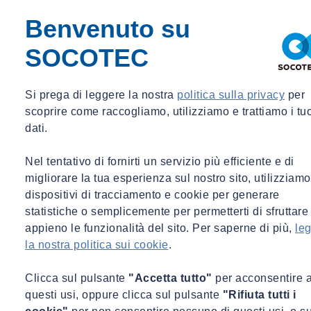
dei Giovi
e del
Nodo di Genova
, verrà approfondito il ruolo della
Benvenuto su
conoscenza tecnica nella gestione delle interferenze, nella
manutenzione predittiva e nella resilienza delle infrastrutture nel
SOCOTEC
lungo periodo.
Registrati ora!
Si prega di leggere la nostra
politica sulla privacy
per
Nel corso della tavola rotonda pomeridiana, SOCOTEC Italia
scoprire come raccogliamo, utilizziamo e trattiamo i tu
porterà la propria esperienza sul tema della progettazione, protezione
dati.
e manutenzione delle infrastrutture.
Nel tentativo di fornirti un servizio più efficiente e di
16:30 – Tavola Rotonda
migliorare la tua esperienza sul nostro sito, utilizziamo
Le soluzioni: materiali, tecnologie e soluzioni per progettare,
dispositivi di tracciamento e cookie per generare
proteggere e manutenere le infrastrutture
statistiche o semplicemente per permetterti di sfruttare
appieno le funzionalità del sito. Per saperne di più,
leg
A intervenire sarà l'esperta SOCOTEC
Marita Giordano, General
la nostra politica sui cookie
.
Manager area Genova,
con un contributo dal titolo:
“Dalla terra al mare: il contributo di SOCOTEC alle
Clicca sul pulsante
"Accetta tutto"
per acconsentire 
infrastrutture strategiche della Liguria”
questi usi, oppure clicca sul pulsante
"Rifiuta tutti i