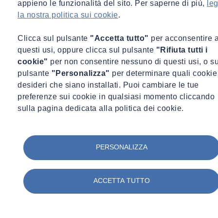
appieno le funzionalità del sito. Per saperne di più,
leg
la nostra politica sui cookie
.
Clicca sul pulsante
"Accetta tutto"
per acconsentire 
questi usi, oppure clicca sul pulsante
"Rifiuta tutti i
cookie"
per non consentire nessuno di questi usi, o su
pulsante
"Personalizza"
per determinare quali cookie
desideri che siano installati. Puoi cambiare le tue
preferenze sui cookie in qualsiasi momento cliccando
sulla pagina dedicata alla politica dei cookie.
PERSONALIZZA
ACCETTA TUTTO
Domande Frequenti (FAQ)
A chi è rivolto il nostro servizio di taratura On-Site?