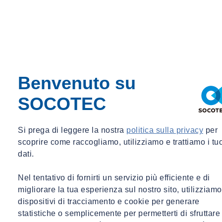
Grazie all'accreditamento Accredia (Centro LAT n. 00266),
assicuriamo che ogni misura rispetti i più severi standard
internazionali, offrendo soluzioni tecniche avanzate per il controllo
della qualità e la sicurezza dei processi produttivi.
Puoi consultare e scaricare la nostra documentazione ufficiale per
verificare l'elenco aggiornato delle grandezze accreditate e le relative
incertezze di misura.
Benvenuto su
Visiona la nostra pagina dedicata nella banca dati di Accredia per
consultare il nostro certificato e la nostra tabella di accreditamento al
SOCOTEC
seguente link:
clicca qui
Scopri tutte le nostre certificazioni
Si prega di leggere la nostra
politica sulla privacy
per
scoprire come raccogliamo, utilizziamo e trattiamo i tu
dati.
Nel tentativo di fornirti un servizio più efficiente e di
migliorare la tua esperienza sul nostro sito, utilizziamo
dispositivi di tracciamento e cookie per generare
statistiche o semplicemente per permetterti di sfruttare