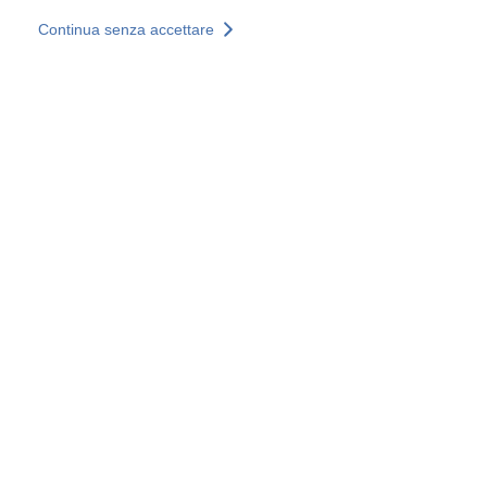
Salta al contenuto principale
Continua senza accettare
I nostri servizi
Scopri di più +
Ulteriori risultati
Tutti i siti
Siti web nazionali
Gruppo SOCOTEC
Belgio
Francia
Germania