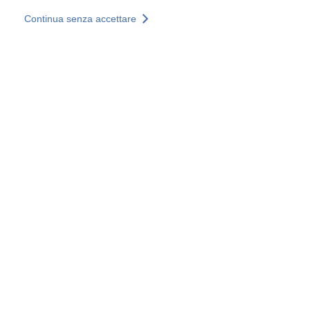
Salta al contenuto principale
Continua senza accettare
I nostri servizi
Scopri di più +
Ulteriori risultati
Tutti i siti
Siti web nazionali
Gruppo SOCOTEC
Belgio
Francia
Germania