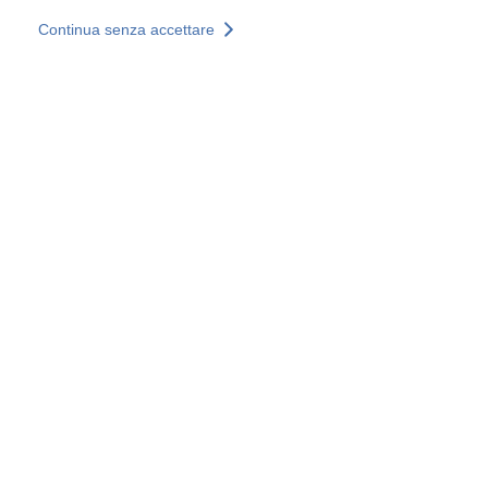
Salta al contenuto principale
Continua senza accettare
I nostri servizi
Scopri di più +
Ulteriori risultati
Tutti i siti
Siti web nazionali
Gruppo SOCOTEC
Belgio
Francia
Germania