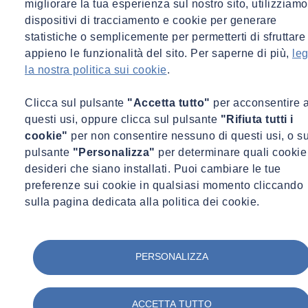
migliorare la tua esperienza sul nostro sito, utilizziamo
infrastrutture, preparando la strada ad ogni singolo
dispositivi di tracciamento e cookie per generare
cittadino. Gli esperti SOCOTEC Italia stanno
statistiche o semplicemente per permetterti di sfruttare
lavorando al massimo, con l’impegno e l’energia di
appieno le funzionalità del sito. Per saperne di più,
leg
sempre. L’Italia non si è fermata. Ne usciremo più forti.
la nostra politica sui cookie
.
Massimo De Iasi, CEO SOCOTEC Italia
Clicca sul pulsante
"Accetta tutto"
per acconsentire 
questi usi, oppure clicca sul pulsante
"Rifiuta tutti i
cookie"
per non consentire nessuno di questi usi, o su
pulsante
"Personalizza"
per determinare quali cookie
desideri che siano installati. Puoi cambiare le tue
preferenze sui cookie in qualsiasi momento cliccando
sulla pagina dedicata alla politica dei cookie.
PERSONALIZZA
ACCETTA TUTTO