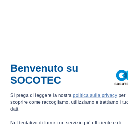
SOCOTEC Italia non si ferma
Lun 16/03/2020 - 11:00
Condividi
Contattaci
Benvenuto su
SOCOTEC Italia continua a lavorare per costruire
la fiducia in un mondo sicuro e sostenibile.
SOCOTEC
In un mondo che si ferma di fronte all’emergenza sanitaria da
Si prega di leggere la nostra
politica sulla privacy
per
SARS-CoV-2, l’azienda SOCOTEC Italia continua a
scoprire come raccogliamo, utilizziamo e trattiamo i tu
controllare le
infrastrutture
e a contribuire a renderle sicure
dati.
per il futuro.
Nel tentativo di fornirti un servizio più efficiente e di
Continuiamo a contribuire alla sicurezza delle