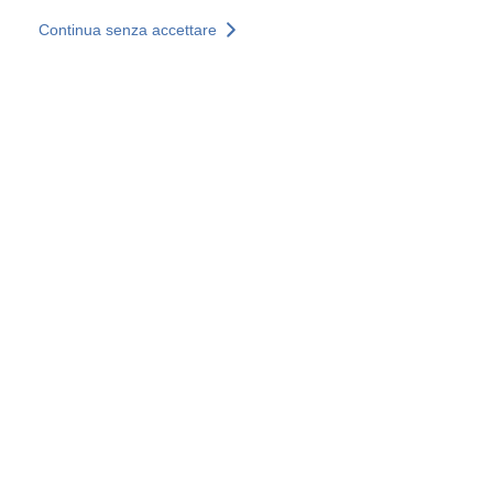
Salta al contenuto principale
Continua senza accettare
I nostri servizi
Scopri di più +
Ulteriori risultati
Tutti i siti
Siti web nazionali
Gruppo SOCOTEC
Belgio
Francia
Germania