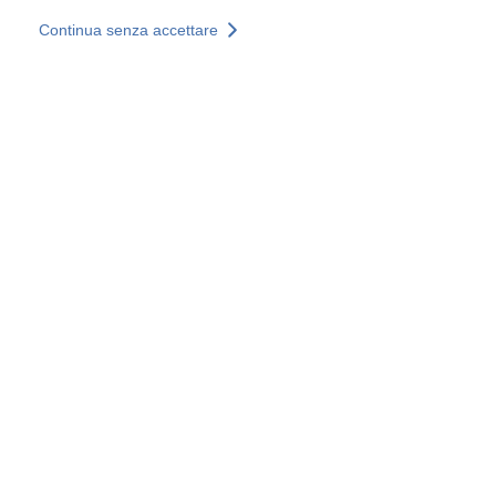
Salta al contenuto principale
Continua senza accettare
I nostri servizi
Scopri di più +
Ulteriori risultati
Tutti i siti
Siti web nazionali
Gruppo SOCOTEC
Belgio
Francia
Germania